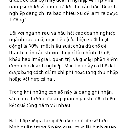
năng sinh lợi và giúp trả lời cho câu hỏi “Doanh
nghiệp đang chi ra bao nhiêu xu để làm ra được
1 đồng”.
Đối với ngành rau và hầu hết các doanh nghiệp
ngành rau quả, mục tiêu (của hiệu suất hoạt
động) là 70%, một hiệu suất chừa đủ chổ để
thanh toán các khoản chi phí tài chính, thuế,
khấu hao (mấ giá), quản trị, và giử lại phần kiếm
được cho doanh nghiệp. Mục tiêu này có thể đạt
được bằng cách giảm chi phí hoặc tang thu nhập
hoăjc kết hợp cả hai.
Trong khi những con số này là đáng ghi nhận,
vẫn có xu hướng đasng quan ngại khi đối chiếu
kết quả từng năm với nhau.
Bất chấp sự gia tang đều đặn mức độ sở hửu
bình quân trong 5 năm qua, mức lãi bình quân